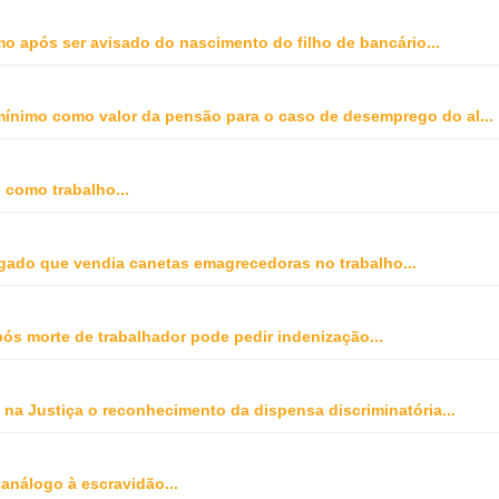
o após ser avisado do nascimento do filho de bancário
...
o mínimo como valor da pensão para o caso de desemprego do al
...
o como trabalho
...
gado que vendia canetas emagrecedoras no trabalho
...
ós morte de trabalhador pode pedir indenização
...
na Justiça o reconhecimento da dispensa discriminatória
...
 análogo à escravidão
...