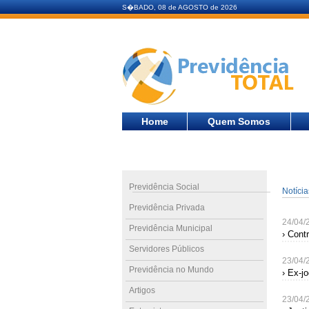
S�BADO, 08 de AGOSTO de 2026
Home
Quem Somos
Previdência Social
Notíci
Previdência Privada
24/04/
Previdência Municipal
› Cont
Servidores Públicos
23/04/
Previdência no Mundo
› Ex-j
Artigos
23/04/