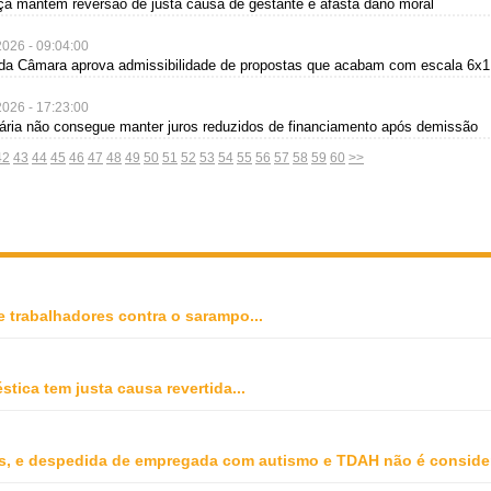
iça mantém reversão de justa causa de gestante e afasta dano moral
2026 - 09:04:00
da Câmara aprova admissibilidade de propostas que acabam com escala 6x1
2026 - 17:23:00
ária não consegue manter juros reduzidos de financiamento após demissão
42
43
44
45
46
47
48
49
50
51
52
53
54
55
56
57
58
59
60
>>
e trabalhadores contra o sarampo
...
stica tem justa causa revertida
...
, e despedida de empregada com autismo e TDAH não é conside