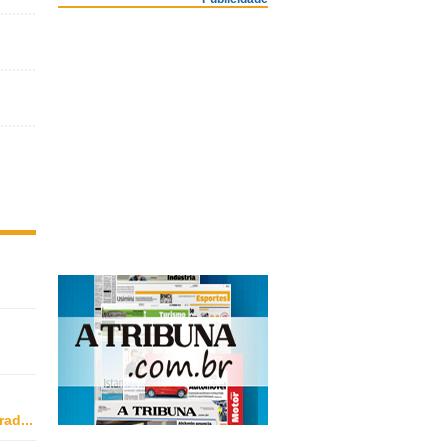
rad
...