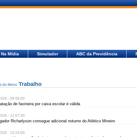
Na Mídia
Simulador
ABC da Previdência
Trabalho
as do Menu
2026 - 09:56:00
ratação de faxineira por caixa escolar é válida
2026 - 12:07:00
ogador Richarlyson consegue adicional noturno do Atlético Mineiro
2026 - 10:24:00