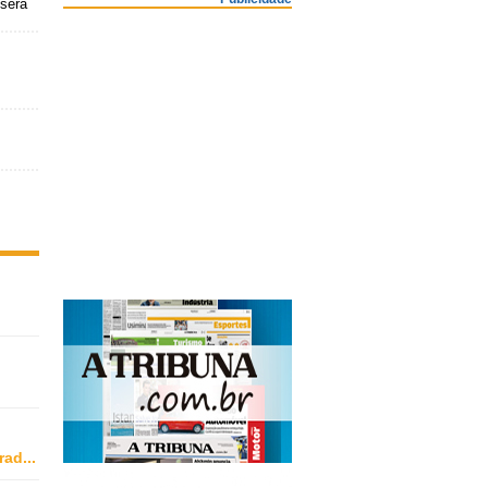
 será
rad
...