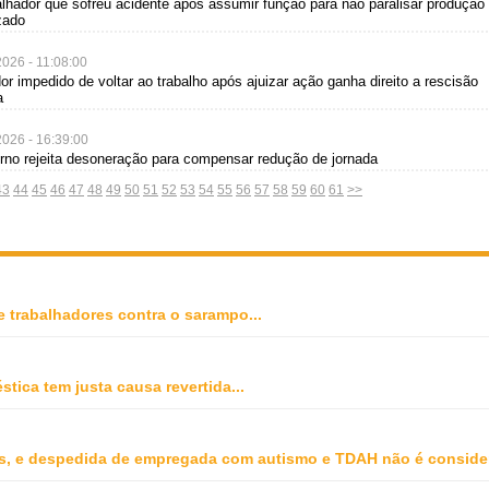
alhador que sofreu acidente após assumir função para não paralisar produção
zado
2026 - 11:08:00
dor impedido de voltar ao trabalho após ajuizar ação ganha direito a rescisão
a
2026 - 16:39:00
rno rejeita desoneração para compensar redução de jornada
43
44
45
46
47
48
49
50
51
52
53
54
55
56
57
58
59
60
61
>>
e trabalhadores contra o sarampo
...
stica tem justa causa revertida
...
, e despedida de empregada com autismo e TDAH não é conside