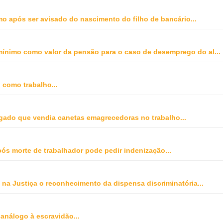
o após ser avisado do nascimento do filho de bancário
...
o mínimo como valor da pensão para o caso de desemprego do al
...
o como trabalho
...
gado que vendia canetas emagrecedoras no trabalho
...
ós morte de trabalhador pode pedir indenização
...
na Justiça o reconhecimento da dispensa discriminatória
...
 análogo à escravidão
...