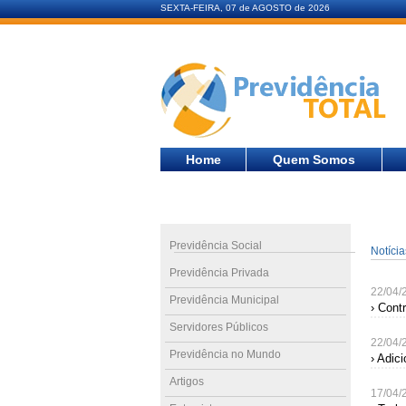
SEXTA-FEIRA, 07 de AGOSTO de 2026
Home
Quem Somos
Previdência Social
Notíci
Previdência Privada
22/04/
Previdência Municipal
› Cont
Servidores Públicos
22/04/
Previdência no Mundo
› Adic
Artigos
17/04/