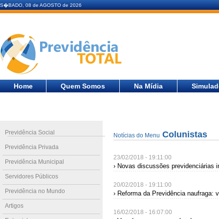
S�BADO, 08 de AGOSTO de 2026
Home
Quem Somos
Na Mídia
Simulad
Previdência Social
Colunistas
Notícias do Menu
Previdência Privada
23/02/2018 - 19:11:00
Previdência Municipal
› Novas discussões previdenciárias 
Servidores Públicos
20/02/2018 - 19:11:00
Previdência no Mundo
› Reforma da Previdência naufraga: v
Artigos
16/02/2018 - 16:07:00