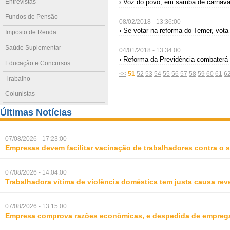
Entrevistas
› Voz do povo, em samba de carnaval
Fundos de Pensão
08/02/2018 - 13:36:00
› Se votar na reforma do Temer, vota
Imposto de Renda
Saúde Suplementar
04/01/2018 - 13:34:00
› Reforma da Previdência combaterá p
Educação e Concursos
<<
51
52
53
54
55
56
57
58
59
60
61
6
Trabalho
Colunistas
Últimas Notícias
07/08/2026 - 17:23:00
Empresas devem facilitar vacinação de trabalhadores contra o
07/08/2026 - 14:04:00
Trabalhadora vítima de violência doméstica tem justa causa rev
07/08/2026 - 13:15:00
Empresa comprova razões econômicas, e despedida de empreg