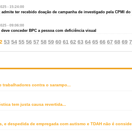
2025 - 15:24:00
x admite ter recebido doação de campanha de investigado pela CPMI do
2025 - 09:06:00
S deve conceder BPC a pessoa com deficiência visual
2
53
54
55
56
57
58
59
60
61
62
63
64
65
66
67
68
69
7
e trabalhadores contra o sarampo
...
stica tem justa causa revertida
...
, e despedida de empregada com autismo e TDAH não é conside