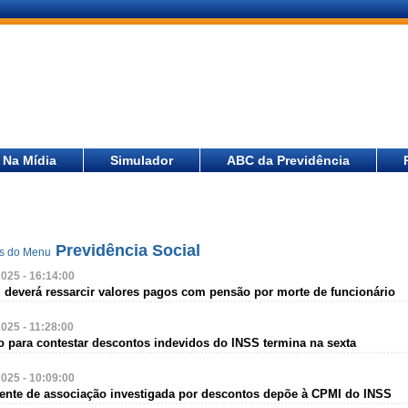
Na Mídia
Simulador
ABC da Previdência
Previdência Social
as do Menu
2025 - 16:14:00
l deverá ressarcir valores pagos com pensão por morte de funcionário
2025 - 11:28:00
o para contestar descontos indevidos do INSS termina na sexta
2025 - 10:09:00
igente de associação investigada por descontos depõe à CPMI do INSS