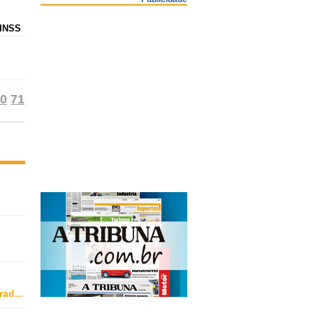
 INSS
0
71
rad
...