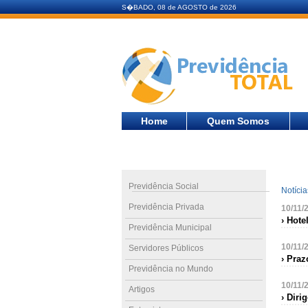
S�BADO, 08 de AGOSTO de 2026
Home
Quem Somos
Previdência Social
Notíci
Previdência Privada
10/11/
› Hote
Previdência Municipal
10/11/
Servidores Públicos
› Praz
Previdência no Mundo
10/11/
Artigos
› Dir