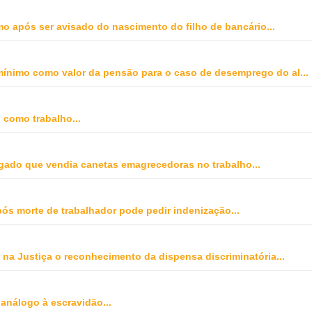
o após ser avisado do nascimento do filho de bancário
...
o mínimo como valor da pensão para o caso de desemprego do al
...
o como trabalho
...
gado que vendia canetas emagrecedoras no trabalho
...
ós morte de trabalhador pode pedir indenização
...
na Justiça o reconhecimento da dispensa discriminatória
...
 análogo à escravidão
...