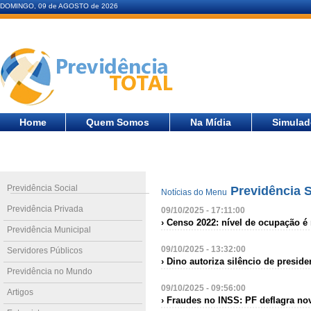
DOMINGO, 09 de AGOSTO de 2026
Home
Quem Somos
Na Mídia
Simulad
Previdência Social
Previdência S
Notícias do Menu
Previdência Privada
09/10/2025 - 17:11:00
› Censo 2022: nível de ocupação é
Previdência Municipal
09/10/2025 - 13:32:00
Servidores Públicos
› Dino autoriza silêncio de presid
Previdência no Mundo
09/10/2025 - 09:56:00
Artigos
› Fraudes no INSS: PF deflagra no