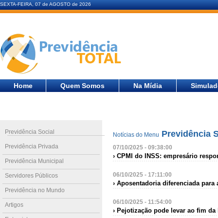
SEXTA-FEIRA, 07 de AGOSTO de 2026
Home
Quem Somos
Na Mídia
Simulad
Previdência Social
Previdência S
Notícias do Menu
Previdência Privada
07/10/2025 - 09:38:00
› CPMI do INSS: empresário respon
Previdência Municipal
06/10/2025 - 17:11:00
Servidores Públicos
› Aposentadoria diferenciada par
Previdência no Mundo
06/10/2025 - 11:54:00
Artigos
› Pejotização pode levar ao fim da 