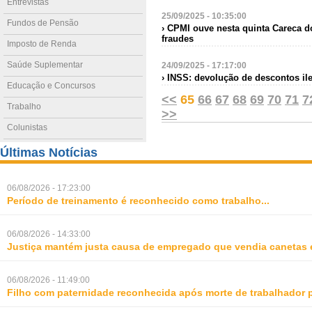
Entrevistas
25/09/2025 - 10:35:00
Fundos de Pensão
› CPMI ouve nesta quinta Careca d
fraudes
Imposto de Renda
Saúde Suplementar
24/09/2025 - 17:17:00
› INSS: devolução de descontos il
Educação e Concursos
<<
65
66
67
68
69
70
71
7
Trabalho
>>
Colunistas
Últimas Notícias
06/08/2026 - 17:23:00
Período de treinamento é reconhecido como trabalho
...
06/08/2026 - 14:33:00
Justiça mantém justa causa de empregado que vendia canetas 
06/08/2026 - 11:49:00
Filho com paternidade reconhecida após morte de trabalhador 