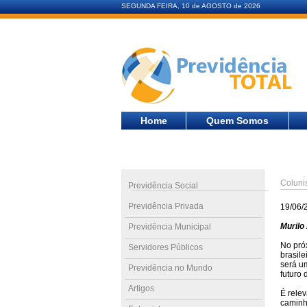
SEGUNDA FEIRA, 10 de AGOSTO de 2026
Home
Quem Somos
Coluni
Previdência Social
Previdência Privada
19/06/
Murilo 
Previdência Municipal
No pró
Servidores Públicos
brasil
será um
Previdência no Mundo
futuro 
Artigos
É rele
caminh