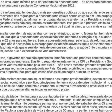
o de uma idade mínima para dar entrada na aposentadoria – 65 anos para homens
a voltará para a pauta do Congresso Nacional em 2019.
 da reforma não ter decolado mais por questões políticas do que sociais, é de se 
recimento das regras para a aposentadoria estava sendo calçada em uma propaga
o Federal mentiu ao afirmar, em propaganda sobre a reforma da Previdência veic
s propostas não prejudicaria os trabalhadores. Isso porque o primeiro efeito da re
de serviço, além de que os homens teriam de trabalhar cinco anos a mais e as mul
ssaltar que além de não acabar com os privilégios, o governo federal também defe
ia mudar, que a aposentadoria especial não teria nenhuma alteração e que a idad
e 62 anos para mulheres. Bem, a aposentadoria rural, pelo texto da reforma passar
e que não é necessário. Nas propagandas também ouvimos que a aposentadoria esp
as, haja vista que o servidor teria de demonstrar o dano à saúde (não bastaria a
ar, desde que a expectativa de vida aumentasse.
isso, o governo federal não apresentou também nenhuma proposta concreta para 
: as grandes empresas. Elas têm, segundo levantamento da CPI da Previdência Soc
o, com valores atualizados pela taxa Selic. E são esses mesmos grandes empresá
as nas regras de aposentadoria no País. Ou seja, o privilégio das grandes emp
 uma proposta real, para que essas dívidas sejam pagas num futuro breve.
ário esclarecer que quaisquer reformas nas regras previdenciárias, devem ser re
social, econômico e político, principalmente numa época de crise institucional no 
a base de dados concreta e verdadeira. A reforma previdenciária deve levar em c
 e que busquem avaliar os impactos no longo prazo.
ação da idade mínima para a aposentadoria é uma medida talvez necessária do pon
eração que o brasileiro está vivendo mais. Entretanto, é uma medida complicada s
icamente ativa não consegue permanecer no mercado de trabalho até os 65 anos.
o formal, manter as contribuições ao INSS e o nível salarial. Além disso, temos
o Paulo, a expectativa de vida é de cerca de 55 anos na periferia e nos bairros 