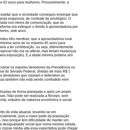
 e 62 anos para mulheres. Provavelmente, a
ressaltar que a sociedade conseguiu enxergar que
nda enganosa, de combate de privilégios. O
ulada nos meios de comunicação, que as
forma era extinguir o direito à aposentadoria por
heres, sete anos.
ndeu três mentiras: que a aposentadoria rural
e mínima seria de no máximo 65 anos para
ia a ter contribuição, ou seja, diferentemente
ecial não iria se alterar, mas teriam mudanças
 mera exposição). E a idade mínima poderia sim
cobrar os maiores devedores da Previdência no
ial do Senado Federal, dívidas de mais R$ 1
rios devedores que clamam e defendem as
resas também não está sendo combatido nem
alizadas de forma planejada e após um amplo
país. Não pode ser realizada a fórceps, sem
onta, estudos de natureza econômica e social
to de vista atuarial, levando-se em
ocialmente, pois a maior parte da população
 Isso porque tem dificuldade de manter um
 uma desigualdade social que numa mesma cidade,
de classe média alta essa expectativa pode chegar