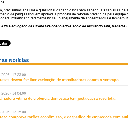
nos.
o, precisamos analisar e questionar os candidatos para saber quais são suas ideia
mento de pesquisar quem apoiava a proposta de reforma pretendida pela equipe d
poderá influenciar diretamente no seu planejamento de aposentadoria e também, n
o Aith é advogado de Direito Previdenciário e sócio do escritório Aith, Badari 
mas Notícias
/2026 - 17:23:00
esas devem facilitar vacinação de trabalhadores contra o sarampo
...
/2026 - 14:04:00
alhadora vítima de violência doméstica tem justa causa revertida
...
/2026 - 13:15:00
esa comprova razões econômicas, e despedida de empregada com aut