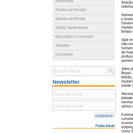
Entrevistas
fixaçã
reform
Fundos de Pensão
Apesar
Imposto de Renda
o endu
Govern
mudança
Saúde Suplementar
tempo 
Educação e Concursos
Vale re
não ir
Trabalho
homens 
de hoj
Colunistas
profund
aument
Além d
Brasil
trilhã
Newsletter
mudanç
existe
Necess
debate 
nenhum
sérios
A elev
consid
econom
Publicidade
empreg
como Sã