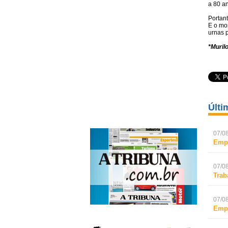
a 80 a
Portant
E o mo
urnas 
*Muril
Últi
07/08
Empr
07/08
Trab
07/08
Empr