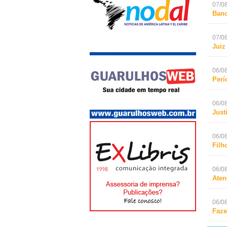
07/08
Banc
07/08
Juiz
06/08
Perí
06/08
Just
06/08
Filh
06/08
Aten
06/08
Faze