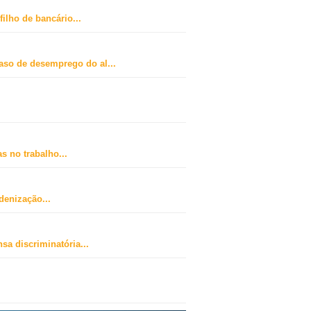
ilho de bancário
...
caso de desemprego do al
...
s no trabalho
...
ndenização
...
sa discriminatória
...