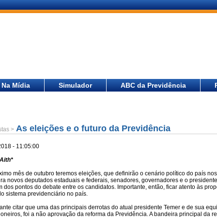
Na Mídia
Simulador
ABC da Previdência
As eleições e o futuro da Previdência
stas >
2018 - 11:05:00
Aith*
ximo mês de outubro teremos eleições, que definirão o cenário político do país no
eira novos deputados estaduais e federais, senadores, governadores e o president
 dos pontos do debate entre os candidatos. Importante, então, ficar atento às pro
do sistema previdenciário no país.
vante citar que uma das principais derrotas do atual presidente Temer e de sua eq
oneiros, foi a não aprovação da reforma da Previdência. A bandeira principal da r