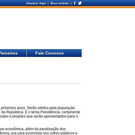
Anuncie Aqui
| Área restrita |
Parceiros
Fale Conosco
s próximos anos. Serão eleitos pela população
e da República. E o tema Previdência, certamente
postas e projetos que serão apresentados para o
uipe econômica, além da paralisação dos
eforma, era uma economia nos cofres públicos e