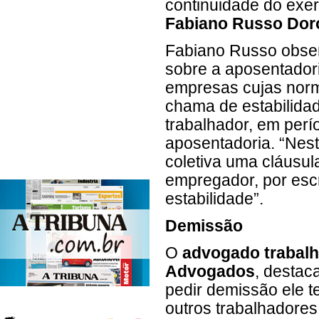
continuidade do exer
Fabiano Russo Dor
Fabiano Russo obser
sobre a aposentador
empresas cujas norm
chama de estabilida
trabalhador, em perí
aposentadoria. “Nes
coletiva uma cláusu
empregador, por escr
estabilidade”.
Demissão
O
advogado trabalhi
Advogados
, destac
pedir demissão ele 
outros trabalhadores: