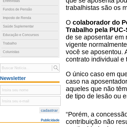
que se aposenta pode
Entrevistas
trabalhistas são os
Fundos de Pensão
Imposto de Renda
O
colaborador do Po
Saúde Suplementar
Trabalho pela PUC-
Educação e Concursos
de se aposentar em 
vigente normalmente
Trabalho
você se aposentou. A
Colunistas
contrato individual e
O único caso em que 
Newsletter
caso na aposentadori
aqueles que não têm
de tipo de lesão ou 
“Porém, a concessão
Publicidade
contribuição não res