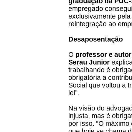
graduação da PUC-S
empregado consegui
exclusivamente pela 
reintegração ao emp
Desaposentação
O
professor e autor
Serau Junior
explic
trabalhando é obrigad
obrigatória a contri
Social que voltou a 
lei”.
Na visão do advogad
injusta, mas é obrig
por isso. “O máximo 
que hoje se chama d