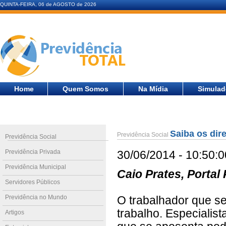
QUINTA-FEIRA, 06 de AGOSTO de 2026
Home
Quem Somos
Na Mídia
Simulad
Saiba os dir
Previdência Social
Previdência Social
Previdência Privada
30/06/2014 - 10:50:0
Previdência Municipal
Caio Prates, Portal 
Servidores Públicos
Previdência no Mundo
O trabalhador que s
trabalho. Especialis
Artigos