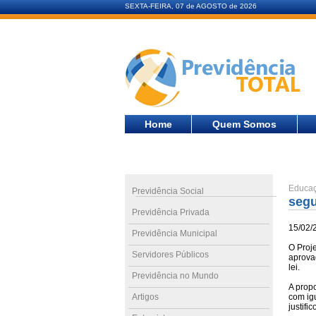
SEXTA-FEIRA, 07 de AGOSTO de 2026
Home
Quem Somos
Educaç
Previdência Social
seg
Previdência Privada
15/02/
Previdência Municipal
O Proj
Servidores Públicos
aprova
lei.
Previdência no Mundo
A prop
Artigos
com igu
justifi