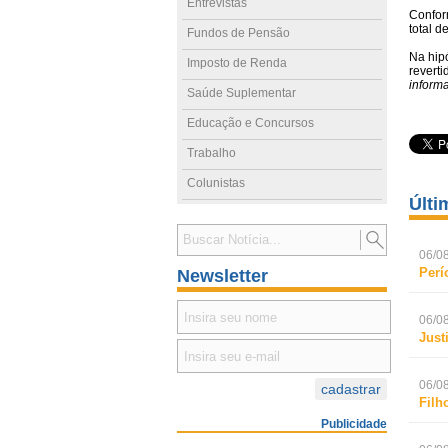
Entrevistas
Confor
total 
Fundos de Pensão
Na hip
Imposto de Renda
revert
inform
Saúde Suplementar
Educação e Concursos
Trabalho
Colunistas
Últi
06/08
Perí
Newsletter
06/08
Just
06/08
Filh
Publicidade