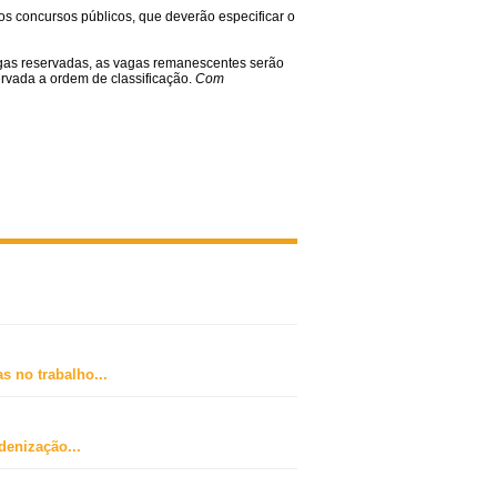
os concursos públicos, que deverão especificar o
agas reservadas, as vagas remanescentes serão
rvada a ordem de classificação.
Com
s no trabalho
...
ndenização
...