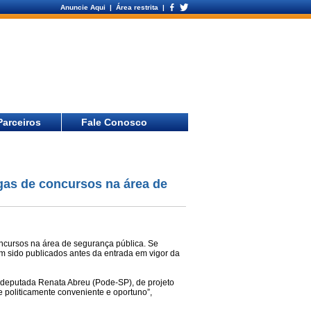
Anuncie Aqui
| Área restrita |
Parceiros
Fale Conosco
gas de concursos na área de
ncursos na área de segurança pública. Se
em sido publicados antes da entrada em vigor da
 deputada Renata Abreu (Pode-SP), de projeto
e politicamente conveniente e oportuno”,