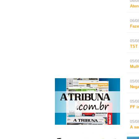
06/08
Aten
06/08
Faze
05/08
TST 
05/08
Mulh
05/08
Nega
05/08
PF i
05/08
A sa