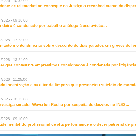
/2026 - 10:32:00
dente de telemarketing consegue na Justiça o reconhecimento da dispen
/2026 - 09:26:00
ndeiro é condenado por trabalho análogo à escravidão
...
/2026 - 17:23:00
mantém entendimento sobre desconto de dias parados em greves de lo
/2026 - 13:24:00
er que contestava empréstimos consignados é condenada por litigância
/2026 - 11:25:00
da indenização a auxiliar de limpeza que presenciou suicídio de mora
/2026 - 10:13:00
nvestiga senador Weverton Rocha por suspeita de desvios no INSS
...
/2026 - 09:10:00
úde mental do profissional de alta performance e o dever patronal de p