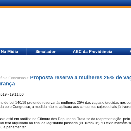
Na Mídia
Simulador
ABC da Previdência
Proposta reserva a mulheres 25% de va
ão e Concursos >
urança
2019 - 19:11:00
eto de Lei 140/19 pretende reservar às mulheres 25% das vagas oferecidas nos co
da pelo Congresso, a medida não se aplicará aos concursos cujos editais já tiver
osta está em análise na Câmara dos Deputados. Trata-se da reapresentação, pela
al teor arquivado ao final da legislatura passada (PL 6299/16). “O texto mantém-s
cou a parlamentar.