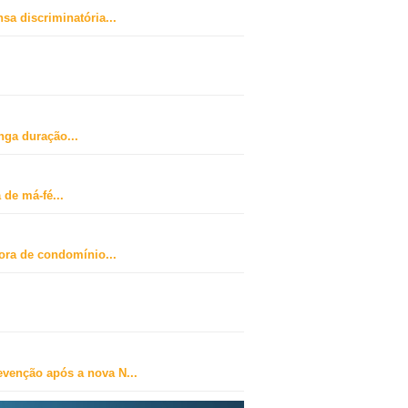
sa discriminatória
...
nga duração
...
 de má-fé
...
dora de condomínio
...
revenção após a nova N
...