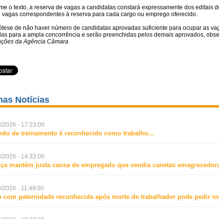
me o texto, a reserva de vagas a candidatas constará expressamente dos editais d
de vagas correspondentes à reserva para cada cargo ou emprego oferecido.
ótese de não haver número de candidatas aprovadas suficiente para ocupar as v
idas para a ampla concorrência e serão preenchidas pelos demais aprovados, obse
ações da Agência Câmara
mas Notícias
/2026 - 17:23:00
odo de treinamento é reconhecido como trabalho
...
/2026 - 14:33:00
iça mantém justa causa de empregado que vendia canetas emagrecedora
/2026 - 11:49:00
o com paternidade reconhecida após morte de trabalhador pode pedir i