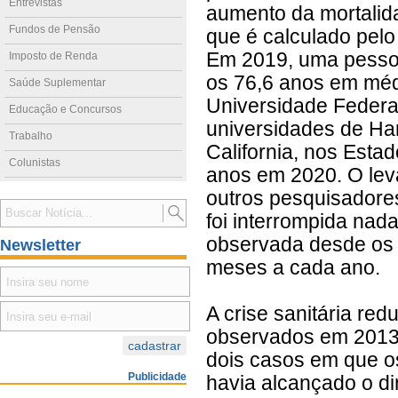
Entrevistas
aumento da mortalida
Fundos de Pensão
que é calculado pelo 
Em 2019, uma pessoa 
Imposto de Renda
os 76,6 anos em médi
Saúde Suplementar
Universidade Feder
Educação e Concursos
universidades de Har
Trabalho
California, nos Esta
Colunistas
anos em 2020. O lev
outros pesquisadore
foi interrompida nad
observada desde os 
Newsletter
meses a cada ano.
A crise sanitária re
observados em 2013
dois casos em que o
Publicidade
havia alcançado o di