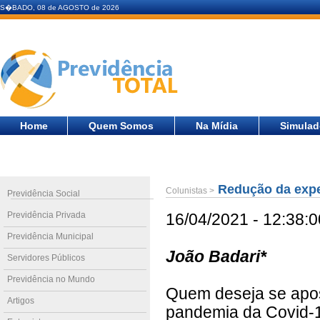
S�BADO, 08 de AGOSTO de 2026
Home
Quem Somos
Na Mídia
Simulad
Redução da expec
Colunistas >
Previdência Social
Previdência Privada
16/04/2021 - 12:38:0
Previdência Municipal
João Badari*
Servidores Públicos
Previdência no Mundo
Quem deseja se apos
Artigos
pandemia da Covid-19