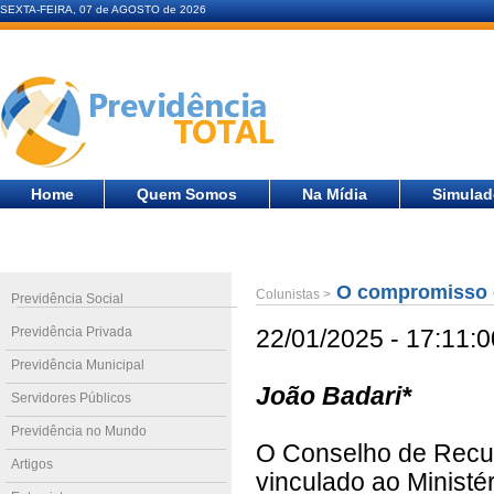
SEXTA-FEIRA, 07 de AGOSTO de 2026
Home
Quem Somos
Na Mídia
Simulad
O compromisso co
Colunistas >
Previdência Social
Previdência Privada
22/01/2025 - 17:11:0
Previdência Municipal
João Badari*
Servidores Públicos
Previdência no Mundo
O Conselho de Recur
Artigos
vinculado ao Ministé