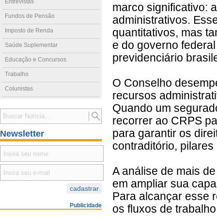
Entrevistas
marco significativo:
Fundos de Pensão
administrativos. Es
quantitativos, mas t
Imposto de Renda
e do governo federal
Saúde Suplementar
previdenciário brasile
Educação e Concursos
Trabalho
O Conselho desempe
Colunistas
recursos administrat
Quando um segurado
recorrer ao CRPS par
para garantir os dire
Newsletter
contraditório, pilares
A análise de mais d
em ampliar sua capac
Para alcançar esse r
Publicidade
os fluxos de trabalh