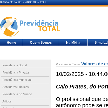
QUINTA-FEIRA, 06 de AGOSTO de 2026
Home
Quem Somos
Na Mídia
Simulad
Valores de c
Previdência Social
Previdência Social
Previdência Privada
10/02/2025 - 10:44:0
Previdência Municipal
Caio Prates, do Por
Servidores Públicos
Previdência no Mundo
O profissional que d
Artigos
autônomo pode se re