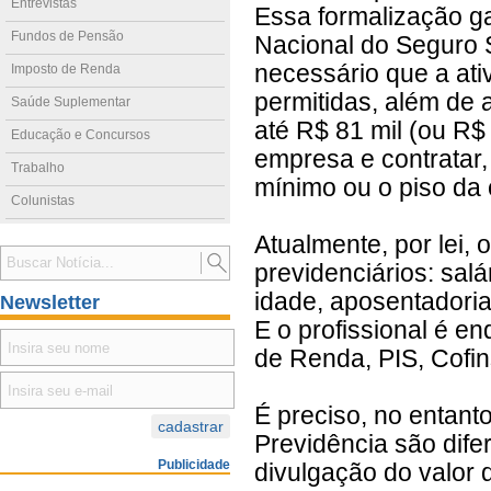
Entrevistas
Essa formalização ga
Fundos de Pensão
Nacional do Seguro S
necessário que a ativ
Imposto de Renda
permitidas, além de a
Saúde Suplementar
até R$ 81 mil (ou R$ 
Educação e Concursos
empresa e contratar
Trabalho
mínimo ou o piso da 
Colunistas
Atualmente, por lei, 
previdenciários: sal
idade, aposentadoria
Newsletter
E o profissional é 
de Renda, PIS, Cofin
É preciso, no entant
Previdência são dife
Publicidade
divulgação do valor 