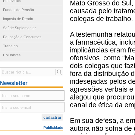
Entrevistas
Mato Grosso do Sul,
causada pelo tratam
Fundos de Pensão
colegas de trabalho.
Imposto de Renda
Saúde Suplementar
A testemunha relato
Educação e Concursos
a farmacêutica, inclu
Trabalho
implicâncias eram fre
Colunistas
ofensivos, como “Ma
dois colegas que fa
fora da distribuição 
indesejadas pelos de
Newsletter
agressões verbais e 
alegou que procurou
canal de ética da em
Em sua defesa, a em
autora não sofria de
Publicidade