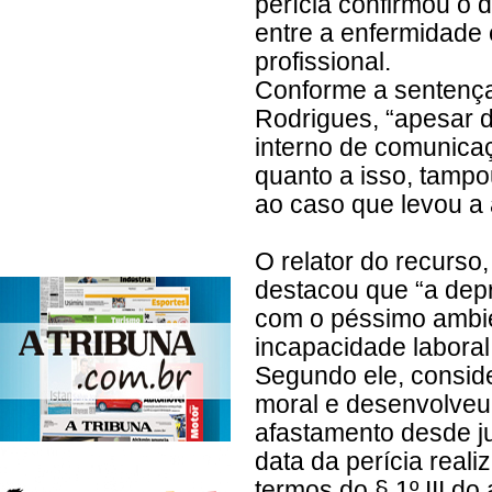
perícia confirmou o 
entre a enfermidade
profissional.
Conforme a sentença 
Rodrigues, “apesar 
interno de comunica
quanto a isso, tampo
ao caso que levou a a
O relator do recurso
destacou que “a dep
com o péssimo ambien
incapacidade labora
Segundo ele, conside
moral e desenvolveu 
afastamento desde j
data da perícia real
termos do § 1º III do