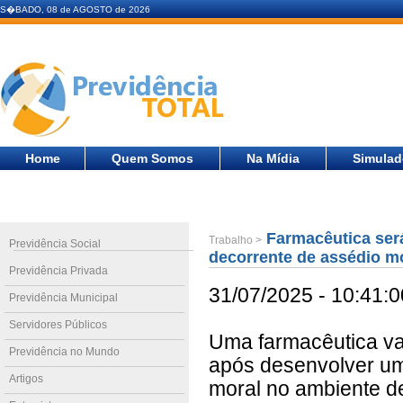
S�BADO, 08 de AGOSTO de 2026
Home
Quem Somos
Na Mídia
Simulad
Farmacêutica será
Trabalho >
Previdência Social
decorrente de assédio m
Previdência Privada
31/07/2025 - 10:41:0
Previdência Municipal
Servidores Públicos
Uma farmacêutica va
Previdência no Mundo
após desenvolver um 
Artigos
moral no ambiente de