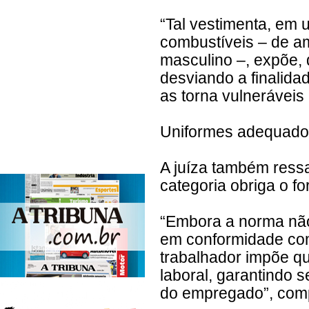
“Tal vestimenta, em
combustíveis – de am
masculino –, expõe, 
desviando a finalida
as torna vulneráveis
Uniformes adequado
A juíza também ress
categoria obriga o f
“Embora a norma não 
em conformidade com 
trabalhador impõe q
laboral, garantindo 
do empregado”, comp