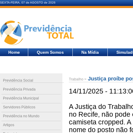
SEXTA-FEIRA, 07 de AGOSTO de 2026
Home
Quem Somos
Na Mídia
Simulad
Justiça proíbe pos
Trabalho >
Previdência Social
Previdência Privada
14/11/2025 - 11:13:0
Previdência Municipal
A Justiça do Trabal
Servidores Públicos
no Recife, não pode 
Previdência no Mundo
camiseta cropped. A d
Artigos
nome do posto não fo