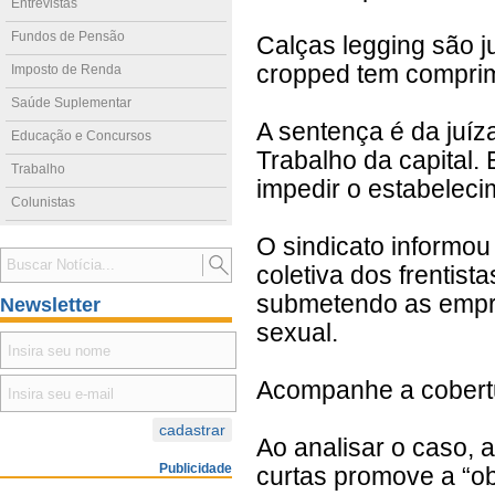
Entrevistas
Fundos de Pensão
Calças legging são ju
cropped tem comprim
Imposto de Renda
Saúde Suplementar
A sentença é da juíz
Educação e Concursos
Trabalho da capital.
Trabalho
impedir o estabeleci
Colunistas
O sindicato informou
coletiva dos frentist
submetendo as empre
Newsletter
sexual.
Acompanhe a cober
Ao analisar o caso, 
Publicidade
curtas promove a “ob