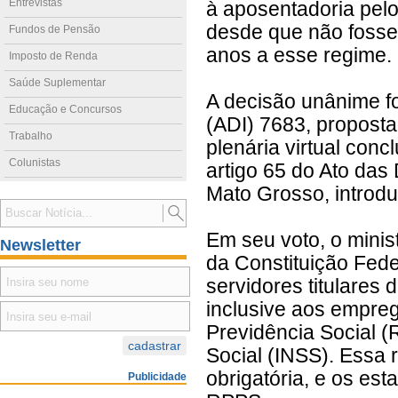
Entrevistas
à aposentadoria pel
desde que não fossem
Fundos de Pensão
anos a esse regime.
Imposto de Renda
Saúde Suplementar
A decisão unânime fo
Educação e Concursos
(ADI) 7683, propost
Trabalho
plenária virtual conc
Colunistas
artigo 65 do Ato das
Mato Grosso, introdu
Em seu voto, o minist
Newsletter
da Constituição Fed
servidores titulares 
inclusive aos empreg
Previdência Social (
Social (INSS). Essa 
obrigatória, e os es
Publicidade