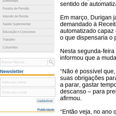
Entrevistas
sentido de automatiz
Fundos de Pensão
Em março, Durigan j
Imposto de Renda
demandado à Receita
Saúde Suplementar
automatizado capaz d
Educação e Concursos
o que dispensaria o
Trabalho
Colunistas
Nesta segunda-feira 
informou que a muda
“Não é possível que,
Newsletter
suas obrigações para
a parar, gastar tempo
descanso – para pres
afirmou.
Publicidade
“Então veja, no ano