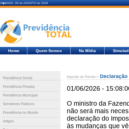
S�BADO, 08 de AGOSTO de 2026
Home
Quem Somos
Na Mídia
Simulad
Declaração 
Imposto de Renda >
Previdência Social
Previdência Privada
01/06/2026 - 15:08:0
Previdência Municipal
O ministro da Fazend
Servidores Públicos
não será mais necess
Previdência no Mundo
declaração do Impos
Artigos
às mudanças que vêm