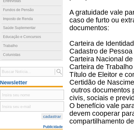
Entrevistas
Fundos de Pensão
A gratuidade vale pa
caso de furto ou ext
Imposto de Renda
documentos:
Saúde Suplementar
Educação e Concursos
Carteira de Identida
Trabalho
Cadastro de Pessoa 
Colunistas
Carteira Nacional de
Carteira de Trabalho
Título de Eleitor e c
Certidão de Nascime
Newsletter
outros documentos pe
civis, sociais e previ
O benefício vale par
devem cooperar para
compartilhamento de
Publicidade