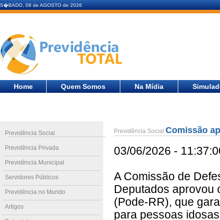
S�BADO, 08 de AGOSTO de 2026
Home
Quem Somos
Na Mídia
Simulad
Comissão ap
Previdência Social
Previdência Social
Previdência Privada
03/06/2026 - 11:37:0
Previdência Municipal
A Comissão de Defes
Servidores Públicos
Deputados aprovou o
Previdência no Mundo
(Pode-RR), que gara
Artigos
para pessoas idosas