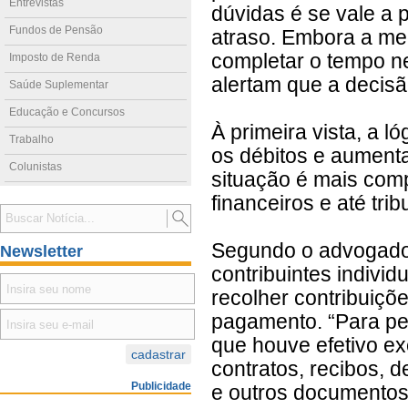
Entrevistas
dúvidas é se vale a 
Fundos de Pensão
atraso. Embora a me
completar o tempo ne
Imposto de Renda
alertam que a decisã
Saúde Suplementar
Educação e Concursos
À primeira vista, a l
Trabalho
os débitos e aumenta
Colunistas
situação é mais comp
financeiros e até trib
Segundo o advogado 
Newsletter
contribuintes indiv
recolher contribuiçõ
pagamento. “Para pe
que houve efetivo ex
contratos, recibos, 
Publicidade
e outros documentos