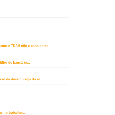
ismo e TDAH não é considerad
...
ilho de bancário
...
caso de desemprego do al
...
s no trabalho
...