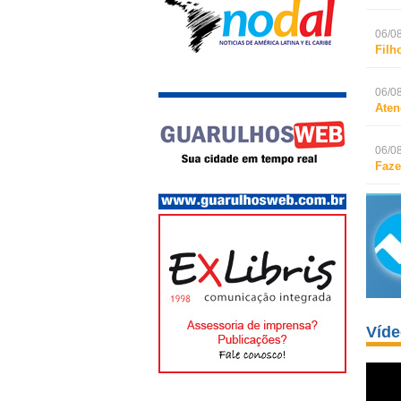
06/08
Filh
06/08
Aten
06/08
Faze
Víd