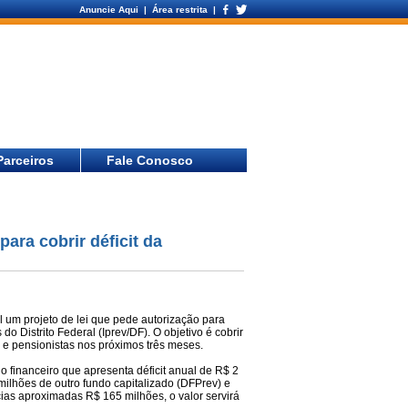
Anuncie Aqui
| Área restrita |
Parceiros
Fale Conosco
ara cobrir déficit da
l um projeto de lei que pede autorização para
do Distrito Federal (Iprev/DF). O objetivo é cobrir
e pensionistas nos próximos três meses.
o financeiro que apresenta déficit anual de R$ 2
milhões de outro fundo capitalizado (DFPrev) e
cias aproximadas R$ 165 milhões, o valor servirá