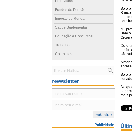
para pa
Entrevistas
Se o p
Fundos de Pensão
Banco d
dos ou
Imposto de Renda
com tr
Saúde Suplementar
"O Ipre
Banco 
Educação e Concursos
Orçame
Trabalho
Os sec
no fim
Colunistas
são su
A mano
aprese
Se o pr
servido
Newsletter
A expec
pagamen
mais pa
Publicidade
Últi