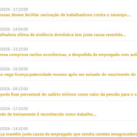
/2026 - 17:23:00
esas devem facilitar vacinação de trabalhadores contra o sarampo
...
/2026 - 14:04:00
alhadora vítima de violência doméstica tem justa causa revertida
...
/2026 - 13:15:00
esa comprova razões econômicas, e despedida de empregada com aut
/2026 - 10:29:00
o nega licença-paternidade mesmo após ser avisado do nascimento do f
/2026 - 09:13:00
 pode fixar percentual do salário mínimo como valor da pensão para o 
/2026 - 17:23:00
odo de treinamento é reconhecido como trabalho
...
/2026 - 14:33:00
iça mantém justa causa de empregado que vendia canetas emagrecedora