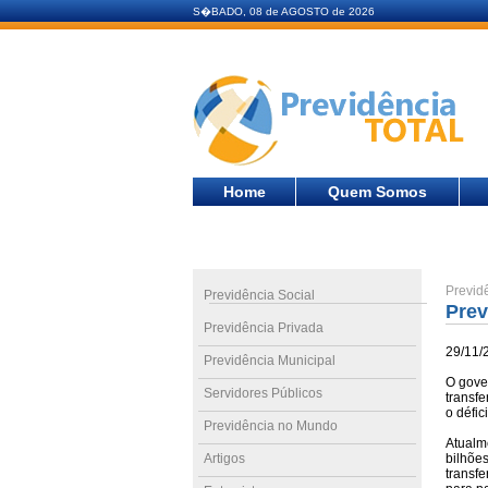
S�BADO, 08 de AGOSTO de 2026
Home
Quem Somos
Previd
Previdência Social
Prev
Previdência Privada
29/11/
Previdência Municipal
O gover
Servidores Públicos
transfe
o défi
Previdência no Mundo
Atualme
Artigos
bilhões
transfe