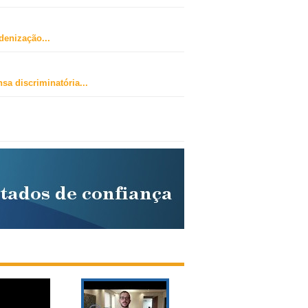
ndenização
...
sa discriminatória
...