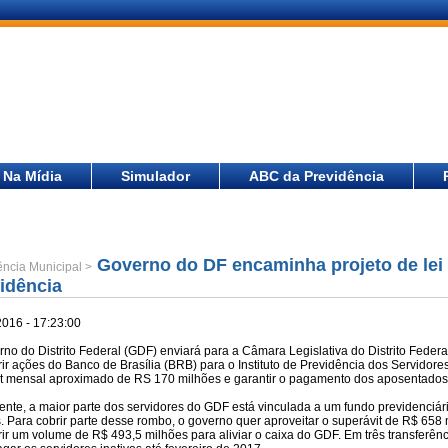
Na Mídia
Simulador
ABC da Previdência
Governo do DF encaminha projeto de lei p
ência Municipal >
idência
2016 - 17:23:00
no do Distrito Federal (GDF) enviará para a Câmara Legislativa do Distrito Federa
rir ações do Banco de Brasília (BRB) para o Instituto de Previdência dos Servidores 
cit mensal aproximado de RS 170 milhões e garantir o pagamento dos aposentados 
nte, a maior parte dos servidores do GDF está vinculada a um fundo previdenciári
. Para cobrir parte desse rombo, o governo quer aproveitar o superávit de R$ 658 
rir um volume de R$ 493,5 milhões para aliviar o caixa do GDF. Em três transferên