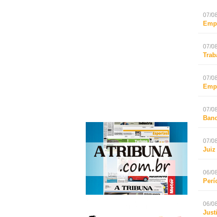
07/08
Empr
07/08
Trab
07/08
Empr
07/08
Banc
07/08
Juiz
06/08
Perí
06/08
Just