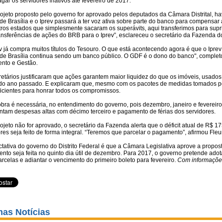
gar os servidores inativos até fevereiro de 2017.
rojeto proposto pelo governo for aprovado pelos deputados da Câmara Distrital, 
e Brasília e o Iprev passará a ter voz ativa sobre parte do banco para compensar 
tros estados que simplesmente sacaram os superávits, aqui transferimos para supr
ansferências de ações do BRB para o Iprev”, esclareceu o secretário da Fazenda do
v já compra muitos títulos do Tesouro. O que está acontecendo agora é que o Iprev
de Brasília continua sendo um banco público. O GDF é o dono do banco", complet
nto e Gestão.
retários justificaram que ações garantem maior liquidez do que os imóveis, usad
 do ano passado. E explicaram que, mesmo com os pacotes de medidas tomados pe
ficientes para honrar todos os compromissos.
bra é necessária, no entendimento do governo, pois dezembro, janeiro e fevereir
ntam despesas altas com décimo terceiro e pagamento de férias dos servidores.
ojeto não for aprovado, o secretário da Fazenda alerta que o déficit atual de R$
res seja feito de forma integral. “Teremos que parcelar o pagamento”, afirmou Fleu
tativa do governo do Distrito Federal é que a Câmara Legislativa aprove a propos
to seja feita no quinto dia útil de dezembro. Para 2017, o governo pretende adot
rcelas e adiantar o vencimento do primeiro boleto para fevereiro.
Com informações
mas Notícias