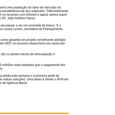
haverá uma avaliação do valor de mercado do
a transferência de seu superávit. “Diferentemente
ir os recursos com imóveis e agora vamos suprir
 DF, João Antônio Fleury.
 vai passar a ser um acionista de banco. E o
ou Leany Lemos, secretária de Planejamento,
os como garantia em projeto semelhante adotado
lo GDF, os recursos disponíveis em caixa não
o são os piores meses de arrecadação e
 175 milhões reais impedirá que o pagamento dos
ry.
ta ainda esta semana e a primeira parte do
ar outras soluções. Uma delas é dividir o IPVA em
 da Agência Brasil.