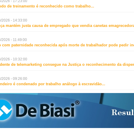
/2026 - 17:23:00
odo de treinamento é reconhecido como trabalho
...
/2026 - 14:33:00
iça mantém justa causa de empregado que vendia canetas emagrecedora
/2026 - 11:49:00
o com paternidade reconhecida após morte de trabalhador pode pedir i
/2026 - 10:32:00
dente de telemarketing consegue na Justiça o reconhecimento da dispen
/2026 - 09:26:00
ndeiro é condenado por trabalho análogo à escravidão
...