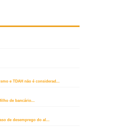
ismo e TDAH não é considerad
...
ilho de bancário
...
caso de desemprego do al
...