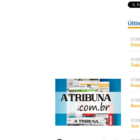
Últi
07/08
Empr
07/08
Trab
07/08
Empr
07/08
Banc
07/08
Juiz