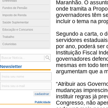
Entrevistas
Maranhão. O assunt
onde tramita a Prop
Fundos de Pensão
governadores têm se
Imposto de Renda
incluir o tema na pro
Saúde Suplementar
Educação e Concursos
Segundo a carta, o d
Trabalho
servidores estaduai
Colunistas
por ano, poderá ser 
Instituição Fiscal I
governadores defend
mesmas em todo terri
Newsletter
argumentam que a ma
“Atribuir aos Governo
mudanças imprescindí
instituir regras já pr
Congresso, não apen
Publicidade