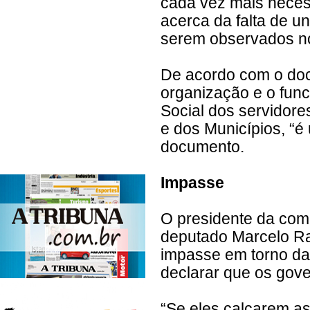
cada vez mais neces
acerca da falta de un
serem observados no t
De acordo com o doc
organização e o fun
Social dos servidore
e dos Municípios, “é
documento.
Impasse
O presidente da comi
deputado Marcelo Ra
impasse em torno da 
declarar que os gov
“Se eles calçarem a