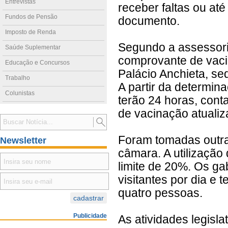
Entrevistas
receber faltas ou at
Fundos de Pensão
documento.
Imposto de Renda
Segundo a assessori
Saúde Suplementar
comprovante de vaci
Educação e Concursos
Palácio Anchieta, sed
Trabalho
A partir da determin
Colunistas
terão 24 horas, conta
de vacinação atualiz
Foram tomadas outra
Newsletter
câmara. A utilização
limite de 20%. Os g
visitantes por dia e
quatro pessoas.
Publicidade
As atividades legisl