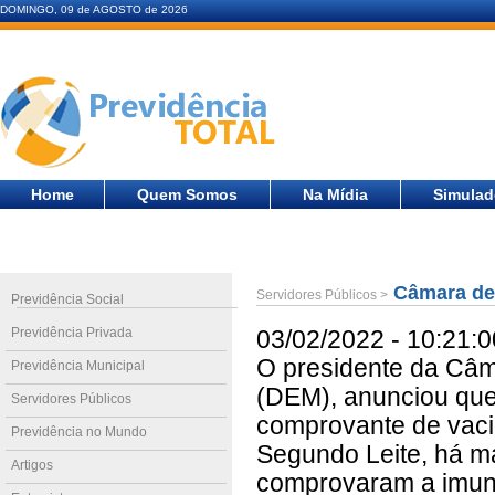
DOMINGO, 09 de AGOSTO de 2026
Home
Quem Somos
Na Mídia
Simulad
Câmara de 
Servidores Públicos >
Previdência Social
Previdência Privada
03/02/2022 - 10:21:0
O presidente da Câma
Previdência Municipal
(DEM), anunciou que
Servidores Públicos
comprovante de vacin
Previdência no Mundo
Segundo Leite, há m
Artigos
comprovaram a imuni