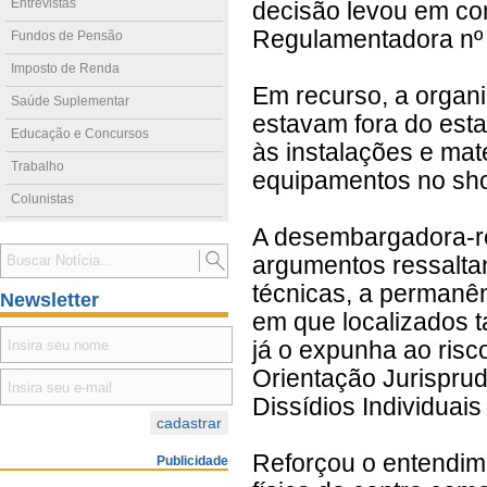
Entrevistas
decisão levou em co
Regulamentadora nº 
Fundos de Pensão
Imposto de Renda
Em recurso, a organ
Saúde Suplementar
estavam fora do est
Educação e Concursos
às instalações e mat
Trabalho
equipamentos no shop
Colunistas
A desembargadora-re
argumentos ressalta
técnicas, a permanên
Newsletter
em que localizados 
já o expunha ao risc
Orientação Jurispru
Dissídios Individuais
Reforçou o entendime
Publicidade