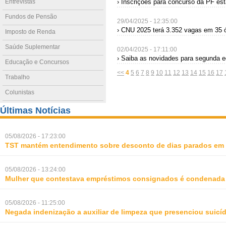
Entrevistas
› Inscrições para concurso da PF es
Fundos de Pensão
29/04/2025 - 12:35:00
› CNU 2025 terá 3.352 vagas em 35 ó
Imposto de Renda
Saúde Suplementar
02/04/2025 - 17:11:00
› Saiba as novidades para segunda e
Educação e Concursos
<<
4
5
6
7
8
9
10
11
12
13
14
15
16
17
Trabalho
Colunistas
Últimas Notícias
05/08/2026 - 17:23:00
TST mantém entendimento sobre desconto de dias parados em 
05/08/2026 - 13:24:00
Mulher que contestava empréstimos consignados é condenada p
05/08/2026 - 11:25:00
Negada indenização a auxiliar de limpeza que presenciou suic