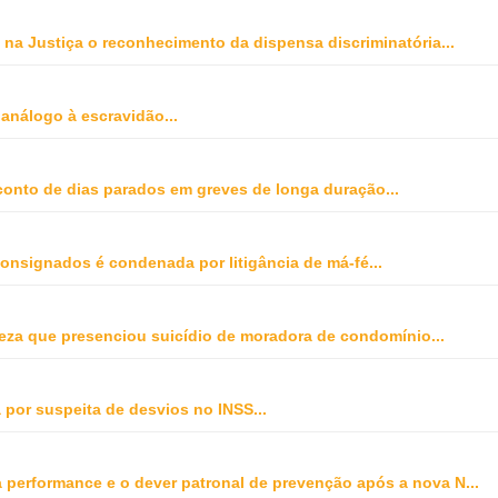
na Justiça o reconhecimento da dispensa discriminatória
...
 análogo à escravidão
...
onto de dias parados em greves de longa duração
...
onsignados é condenada por litigância de má-fé
...
peza que presenciou suicídio de moradora de condomínio
...
 por suspeita de desvios no INSS
...
ta performance e o dever patronal de prevenção após a nova N
...