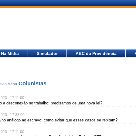
Na Mídia
Simulador
ABC da Previdência
Colunistas
as do Menu
2023 - 17:11:00
ito à desconexão no trabalho: precisamos de uma nova lei?
2023 - 17:33:00
alho análogo ao escravo: como evitar que esses casos se repitam?
2023 - 17:11:00