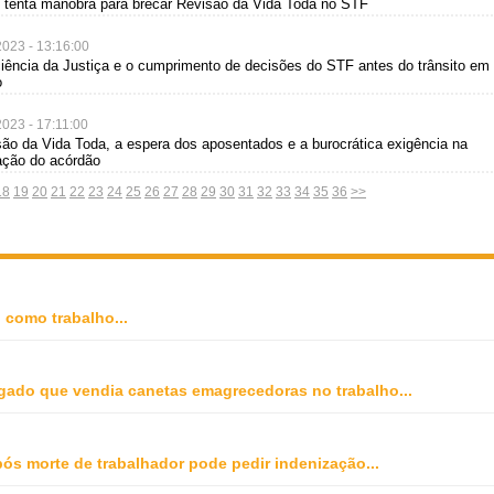
 tenta manobra para brecar Revisão da Vida Toda no STF
2023 - 13:16:00
iciência da Justiça e o cumprimento de decisões do STF antes do trânsito em
o
2023 - 17:11:00
são da Vida Toda, a espera dos aposentados e a burocrática exigência na
ação do acórdão
18
19
20
21
22
23
24
25
26
27
28
29
30
31
32
33
34
35
36
>>
o como trabalho
...
gado que vendia canetas emagrecedoras no trabalho
...
ós morte de trabalhador pode pedir indenização
...