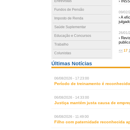
Entrevistas
› INSS
Fundos de Pensão
09/02/
› A ef
Imposto de Renda
julgad
Saúde Suplementar
26/01/
Educação e Concursos
› Revi
public
Trabalho
<<
17
Colunistas
Últimas Notícias
06/08/2026 - 17:23:00
Período de treinamento é reconhecid
06/08/2026 - 14:33:00
Justiça mantém justa causa de empre
06/08/2026 - 11:49:00
Filho com paternidade reconhecida ap