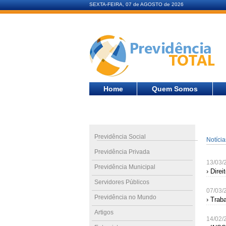
SEXTA-FEIRA, 07 de AGOSTO de 2026
Home
Quem Somos
Previdência Social
Notíci
Previdência Privada
13/03/
Previdência Municipal
› Dire
Servidores Públicos
07/03/
Previdência no Mundo
› Trab
Artigos
14/02/