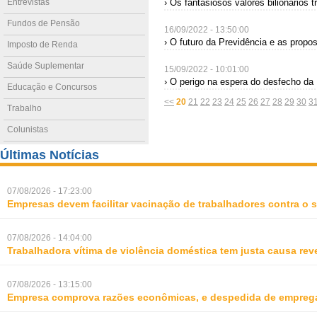
Entrevistas
› Os fantasiosos valores bilionários 
Fundos de Pensão
16/09/2022 - 13:50:00
› O futuro da Previdência e as propo
Imposto de Renda
Saúde Suplementar
15/09/2022 - 10:01:00
› O perigo na espera do desfecho d
Educação e Concursos
<<
20
21
22
23
24
25
26
27
28
29
30
3
Trabalho
Colunistas
Últimas Notícias
07/08/2026 - 17:23:00
Empresas devem facilitar vacinação de trabalhadores contra o
07/08/2026 - 14:04:00
Trabalhadora vítima de violência doméstica tem justa causa rev
07/08/2026 - 13:15:00
Empresa comprova razões econômicas, e despedida de empreg