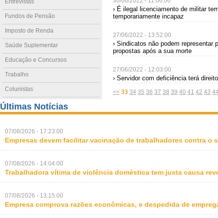
30/06/2022 - 11:06:00
Entrevistas
› É ilegal licenciamento de militar t
Fundos de Pensão
temporariamente incapaz
Imposto de Renda
27/06/2022 - 13:52:00
› Sindicatos não podem representar 
Saúde Suplementar
propostas após a sua morte
Educação e Concursos
27/06/2022 - 12:03:00
Trabalho
› Servidor com deficiência terá direit
Colunistas
<<
33
34
35
36
37
38
39
40
41
42
43
4
Últimas Notícias
07/08/2026 - 17:23:00
Empresas devem facilitar vacinação de trabalhadores contra o
07/08/2026 - 14:04:00
Trabalhadora vítima de violência doméstica tem justa causa rev
07/08/2026 - 13:15:00
Empresa comprova razões econômicas, e despedida de empreg