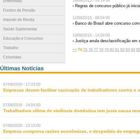
19/08/2015 - 18:19:00
Entrevistas
› Regras de concurso público já inic
Fundos de Pensão
12/08/2015 - 08:04:00
Imposto de Renda
› Banco do Brasil abre concurso com
Saúde Suplementar
10/08/2015 - 14:59:00
Educação e Concursos
› Justiça anula desclassificação em 
Trabalho
<<
74
75
76
77
78
79
80
81
82
83
84
8
Colunistas
Últimas Notícias
07/08/2026 - 17:23:00
Empresas devem facilitar vacinação de trabalhadores contra o
07/08/2026 - 14:04:00
Trabalhadora vítima de violência doméstica tem justa causa rev
07/08/2026 - 13:15:00
Empresa comprova razões econômicas, e despedida de empreg