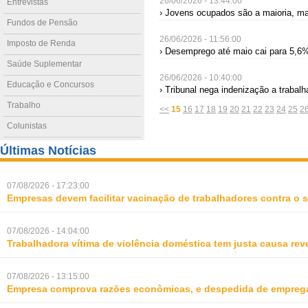
26/06/2026 - 13:44:00
Entrevistas
› Jovens ocupados são a maioria, 
Fundos de Pensão
26/06/2026 - 11:56:00
Imposto de Renda
› Desemprego até maio cai para 5,6%,
Saúde Suplementar
26/06/2026 - 10:40:00
Educação e Concursos
› Tribunal nega indenização a trabalh
Trabalho
<<
15
16
17
18
19
20
21
22
23
24
25
2
Colunistas
Últimas Notícias
07/08/2026 - 17:23:00
Empresas devem facilitar vacinação de trabalhadores contra o
07/08/2026 - 14:04:00
Trabalhadora vítima de violência doméstica tem justa causa rev
07/08/2026 - 13:15:00
Empresa comprova razões econômicas, e despedida de empreg