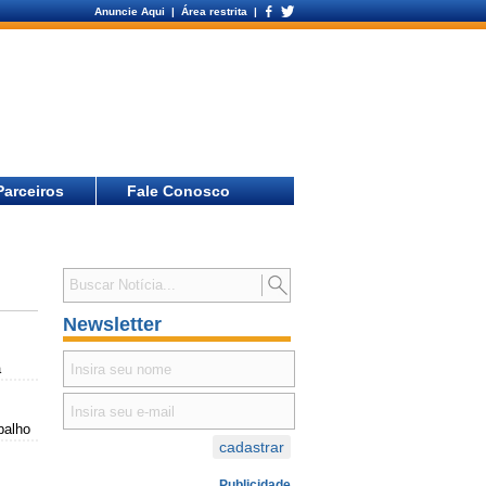
Anuncie Aqui
| Área restrita |
Parceiros
Fale Conosco
Newsletter
a
balho
Publicidade