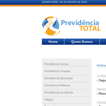
QUINTA-FEIRA, 06 de AGOSTO de 2026
Home
Quem Somos
Previdência Social
Notíci
Previdência Privada
27/05/
Previdência Municipal
› Segu
Servidores Públicos
29/04/
Previdência no Mundo
› Revo
Artigos
23/04/