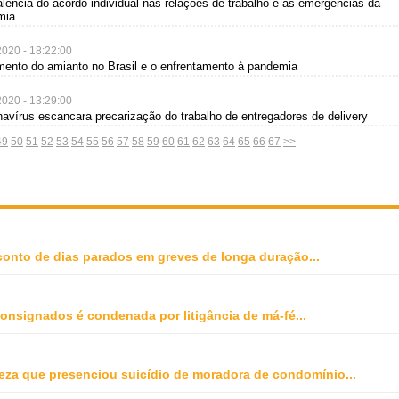
alência do acordo individual nas relações de trabalho e as emergências da
mia
2020 - 18:22:00
mento do amianto no Brasil e o enfrentamento à pandemia
2020 - 13:29:00
navírus escancara precarização do trabalho de entregadores de delivery
49
50
51
52
53
54
55
56
57
58
59
60
61
62
63
64
65
66
67
>>
onto de dias parados em greves de longa duração
...
onsignados é condenada por litigância de má-fé
...
peza que presenciou suicídio de moradora de condomínio
...