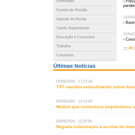
Entrevistas
› Prev
pande
Fundos de Pensão
15/04/
Imposto de Renda
› Bani
Saúde Suplementar
15/04/
Educação e Concursos
› Coro
Trabalho
<<
48
Colunistas
Últimas Notícias
05/08/2026 - 17:23:00
TST mantém entendimento sobre desc
05/08/2026 - 13:24:00
Mulher que contestava empréstimos c
05/08/2026 - 11:25:00
Negada indenização a auxiliar de lim